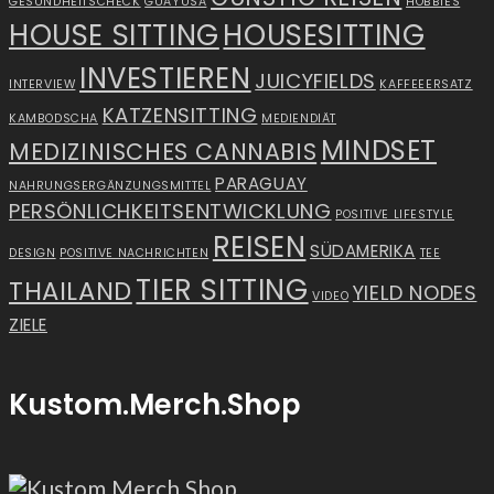
GESUNDHEITSCHECK
GUAYUSA
HOBBIES
HOUSE SITTING
HOUSESITTING
INVESTIEREN
JUICYFIELDS
INTERVIEW
KAFFEEERSATZ
KATZENSITTING
KAMBODSCHA
MEDIENDIÄT
MINDSET
MEDIZINISCHES CANNABIS
PARAGUAY
NAHRUNGSERGÄNZUNGSMITTEL
PERSÖNLICHKEITSENTWICKLUNG
POSITIVE LIFESTYLE
REISEN
SÜDAMERIKA
DESIGN
POSITIVE NACHRICHTEN
TEE
TIER SITTING
THAILAND
YIELD NODES
VIDEO
ZIELE
Kustom.Merch.Shop