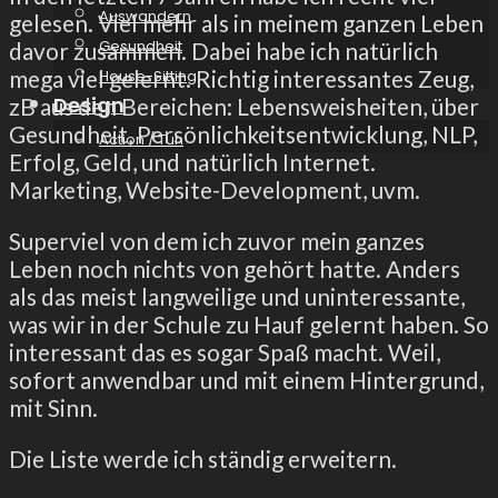
Auswandern
gelesen. Viel mehr als in meinem ganzen Leben
Gesundheit
davor zusammen. Dabei habe ich natürlich
mega viel gelernt. Richtig interessantes Zeug,
House-Sitting
Design
zB aus den Bereichen: Lebensweisheiten, über
Gesundheit, Persönlichkeitsentwicklung, NLP,
Action / Tun
Erfolg, Geld, und natürlich Internet.
Marketing, Website-Development, uvm.
Superviel von dem ich zuvor mein ganzes
Leben noch nichts von gehört hatte. Anders
als das meist langweilige und uninteressante,
was wir in der Schule zu Hauf gelernt haben. So
interessant das es sogar Spaß macht. Weil,
sofort anwendbar und mit einem Hintergrund,
mit Sinn.
Die Liste werde ich ständig erweitern.