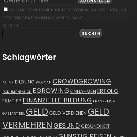
ABONNIEREN
ICH DARF DEINE EMAIL ÜBER DIESES FORMULAR SPEICHERN. ICH
GEBE DEINE DATEN NIEMALS WEITER. DANKE
SUCHEN
SUCHEN
Schlagwörter
CROWDGROWING
BILDUNG
AUTOR
BIOSCAN
EGROWING
ERFOLG
EINNAHMEN
DOKUMENTATION
FINANZIELLE BILDUNG
FILMTIPP
FRANKREICH
GELD
GELD
GELD VERDIENEN
GASTARTIKEL
VERMEHREN
GESUND
GESUNDHEIT
GÜNSTIG REISEN