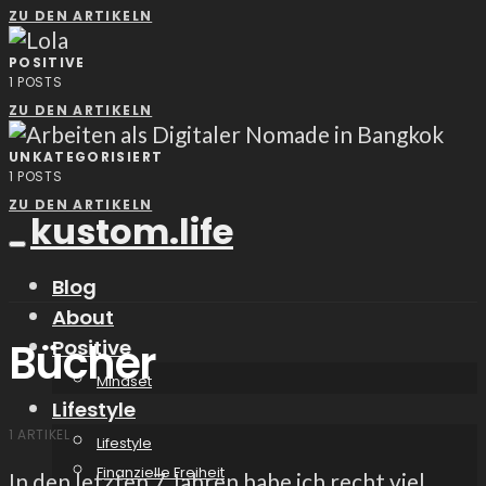
ZU DEN ARTIKELN
POSITIVE
1
POSTS
ZU DEN ARTIKELN
UNKATEGORISIERT
1
POSTS
ZU DEN ARTIKELN
kustom.life
Blog
About
Bücher
Positive
Mindset
Lifestyle
1 ARTIKEL
Lifestyle
Finanzielle Freiheit
In den letzten 7 Jahren habe ich recht viel