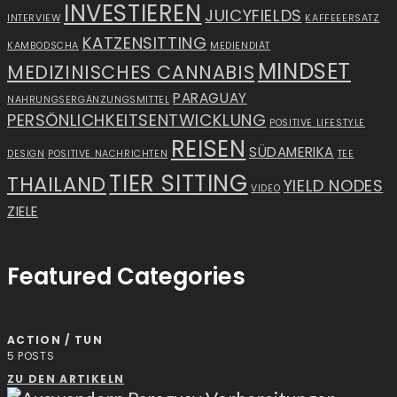
INVESTIEREN
JUICYFIELDS
INTERVIEW
KAFFEEERSATZ
KATZENSITTING
KAMBODSCHA
MEDIENDIÄT
MINDSET
MEDIZINISCHES CANNABIS
PARAGUAY
NAHRUNGSERGÄNZUNGSMITTEL
PERSÖNLICHKEITSENTWICKLUNG
POSITIVE LIFESTYLE
REISEN
SÜDAMERIKA
DESIGN
POSITIVE NACHRICHTEN
TEE
TIER SITTING
THAILAND
YIELD NODES
VIDEO
ZIELE
Featured Categories
ACTION / TUN
5
POSTS
ZU DEN ARTIKELN