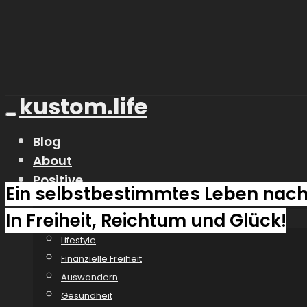
kustom.life
Blog
About
Positive
Ein selbstbestimmtes Leben nac
Mindset
In Freiheit, Reichtum und Glück!
Lifestyle
Lifestyle
Finanzielle Freiheit
Auswandern
Gesundheit