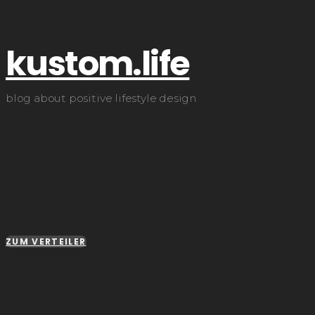
kustom.life
blog about positive lifestyle design
ZUM VERTEILER