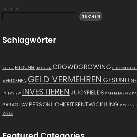
SUCHEN
SUCHEN
Schlagwörter
CROWDGROWING
BILDUNG
AUTOR
BIOSCAN
DOKUMENTAT
GELD VERMEHREN
GESUND
VERDIENEN
GE
INVESTIEREN
JUICYFIELDS
INTERVIEW
KAFFEEERSATZ
K
PERSÖNLICHKEITSENTWICKLUNG
PARAGUAY
POSITIVE 
ZIELE
Featured Categories