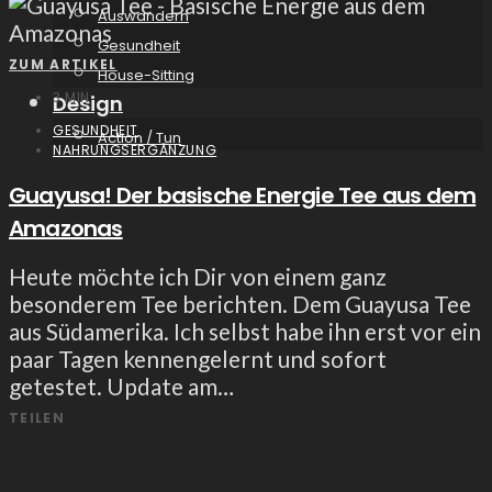
Auswandern
Gesundheit
ZUM ARTIKEL
House-Sitting
3 MIN
Design
GESUNDHEIT
Action / Tun
NAHRUNGSERGÄNZUNG
Guayusa! Der basische Energie Tee aus dem
Amazonas
Heute möchte ich Dir von einem ganz
besonderem Tee berichten. Dem Guayusa Tee
aus Südamerika. Ich selbst habe ihn erst vor ein
paar Tagen kennengelernt und sofort
getestet. Update am…
TEILEN