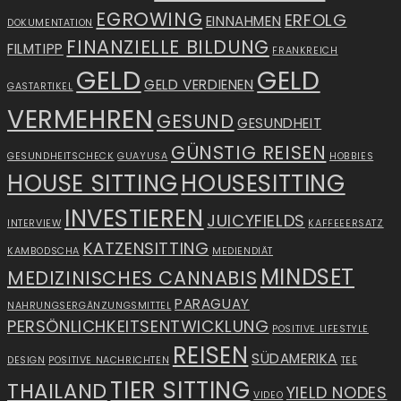
EGROWING
ERFOLG
EINNAHMEN
DOKUMENTATION
FINANZIELLE BILDUNG
FILMTIPP
FRANKREICH
GELD
GELD
GELD VERDIENEN
GASTARTIKEL
VERMEHREN
GESUND
GESUNDHEIT
GÜNSTIG REISEN
GESUNDHEITSCHECK
GUAYUSA
HOBBIES
HOUSE SITTING
HOUSESITTING
INVESTIEREN
JUICYFIELDS
INTERVIEW
KAFFEEERSATZ
KATZENSITTING
KAMBODSCHA
MEDIENDIÄT
MINDSET
MEDIZINISCHES CANNABIS
PARAGUAY
NAHRUNGSERGÄNZUNGSMITTEL
PERSÖNLICHKEITSENTWICKLUNG
POSITIVE LIFESTYLE
REISEN
SÜDAMERIKA
DESIGN
POSITIVE NACHRICHTEN
TEE
TIER SITTING
THAILAND
YIELD NODES
VIDEO