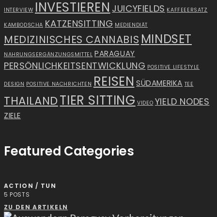
INVESTIEREN
JUICYFIELDS
INTERVIEW
KAFFEEERSATZ
KATZENSITTING
KAMBODSCHA
MEDIENDIÄT
MINDSET
MEDIZINISCHES CANNABIS
PARAGUAY
NAHRUNGSERGÄNZUNGSMITTEL
PERSÖNLICHKEITSENTWICKLUNG
POSITIVE LIFESTYLE
REISEN
SÜDAMERIKA
DESIGN
POSITIVE NACHRICHTEN
TEE
TIER SITTING
THAILAND
YIELD NODES
VIDEO
ZIELE
Featured Categories
ACTION / TUN
5
POSTS
ZU DEN ARTIKELN