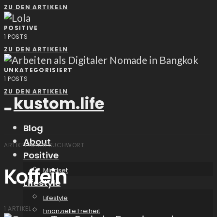
ZU DEN ARTIKELN
POSITIVE
1
POSTS
ZU DEN ARTIKELN
UNKATEGORISIERT
1
POSTS
ZU DEN ARTIKELN
kustom.life
Blog
About
ARTIKEL NACH SUCHWORT
Positive
Koffein
Mindset
Lifestyle
Lifestyle
1 ARTIKEL
Finanzielle Freiheit