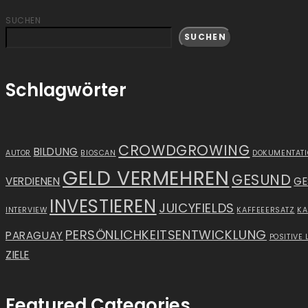
SUCHEN
SUCHEN
Schlagwörter
CROWDGROWING
BILDUNG
AUTOR
BIOSCAN
DOKUMENTAT
GELD VERMEHREN
GESUND
VERDIENEN
GE
INVESTIEREN
JUICYFIELDS
INTERVIEW
KAFFEEERSATZ
K
PERSÖNLICHKEITSENTWICKLUNG
PARAGUAY
POSITIVE 
ZIELE
Featured Categories