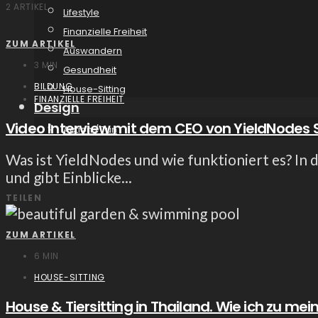
2 ARTIKEL
Lifestyle
Finanzielle Freiheit
ZUM ARTIKEL
Auswandern
3 MIN
Gesundheit
BILDUNG
House-Sitting
FINANZIELLE FREIHEIT
Design
Video Interview mit dem CEO von YieldNodes S
Action / Tun
Was ist YieldNodes und wie funktioniert es? In
und gibt Einblicke...
TEILEN
ZUM ARTIKEL
6 MIN
HOUSE-SITTING
House & Tiersitting in Thailand. Wie ich zu mein