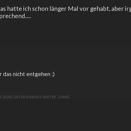
Das hatte ich schon länger Mal vor gehabt, aber i
rsprechend.…
r das nicht entgehen ;)
E DEINE DATEN NIEMALS WEITER. DANKE