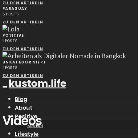
ZU DEN ARTIKELN
PARAGUAY
5
POSTS
ZU DEN ARTIKELN
POSITIVE
1
POSTS
ZU DEN ARTIKELN
UNKATEGORISIERT
1
POSTS
ZU DEN ARTIKELN
kustom.life
Blog
About
Videos
Positive
Mindset
Lifestyle