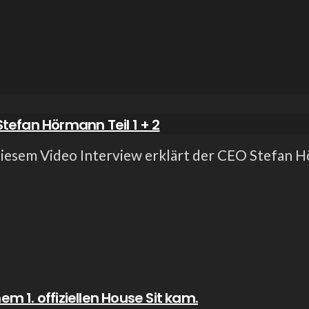
tefan Hörmann Teil 1 + 2
 diesem Video Interview erklärt der CEO Stefan H
em 1. offiziellen House Sit kam.