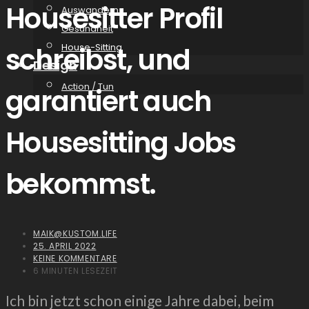
Housesitter Profil
Auswandern
Gesundheit
schreibst, und
House-Sitting
Design
Action / Tun
garantiert auch
Housesitting Jobs
bekommst.
MAIK@KUSTOM.LIFE
25. APRIL 2022
KEINE KOMMENTARE
6 MINUTEN LESEZEIT
Ich bin jetzt schon einige Jahre dabei, beim