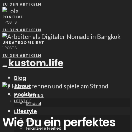
ZU DEN ARTIKELN
POSITIVE
1
POSTS
ZU DEN ARTIKELN
UNKATEGORISIERT
1
POSTS
ZU DEN ARTIKELN
kustom.life
Blog
About
Positive
HOUSE-SITTING
LIFESTYLE
Mindset
Lifestyle
Wie Du ein perfektes
Lifestyle
Finanzielle Freiheit