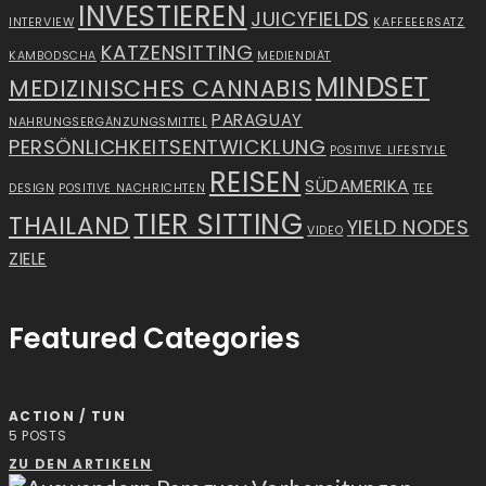
INVESTIEREN
JUICYFIELDS
INTERVIEW
KAFFEEERSATZ
KATZENSITTING
KAMBODSCHA
MEDIENDIÄT
MINDSET
MEDIZINISCHES CANNABIS
PARAGUAY
NAHRUNGSERGÄNZUNGSMITTEL
PERSÖNLICHKEITSENTWICKLUNG
POSITIVE LIFESTYLE
REISEN
SÜDAMERIKA
DESIGN
POSITIVE NACHRICHTEN
TEE
TIER SITTING
THAILAND
YIELD NODES
VIDEO
ZIELE
Featured Categories
ACTION / TUN
5
POSTS
ZU DEN ARTIKELN