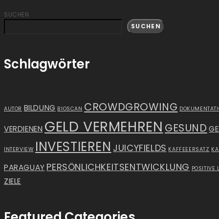
SUCHEN
SUCHEN
Schlagwörter
CROWDGROWING
BILDUNG
AUTOR
BIOSCAN
DOKUMENTAT
GELD VERMEHREN
GESUND
VERDIENEN
GE
INVESTIEREN
JUICYFIELDS
INTERVIEW
KAFFEEERSATZ
K
PERSÖNLICHKEITSENTWICKLUNG
PARAGUAY
POSITIVE 
ZIELE
Featured Categories