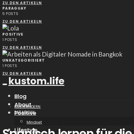
ZU DEN ARTIKELN
PARAGUAY
5
POSTS
ZU DEN ARTIKELN
POSITIVE
1
POSTS
ZU DEN ARTIKELN
UNKATEGORISIERT
1
POSTS
ZU DEN ARTIKELN
kustom.life
Blog
About
AUSWANDERN
Positive
PARAGUAY
Mindset
Spanisch lernen für d
Lifestyle