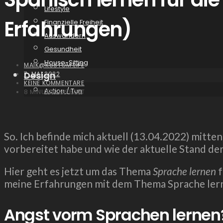
Lifestyle
Erfahrungen)
Finanzielle Freiheit
Auswandern
Gesundheit
House-Sitting
MAIK@KUSTOM.LIFE
Design
7. MAI 2022
KEINE KOMMENTARE
Action / Tun
8 MINUTEN LESEZEIT
So. Ich befinde mich aktuell (13.04.2022) mitt
vorbereitet habe und wie der aktuelle Stand der
Hier geht es jetzt um das Thema
Sprache lernen
f
meine Erfahrungen mit dem Thema Sprache lernen,
Angst vorm Sprachen lernen