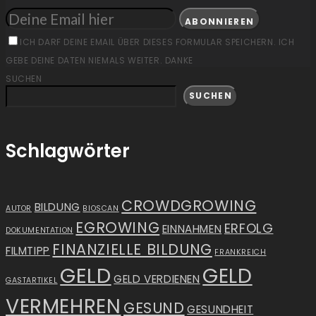
ABONNIEREN
ICH DARF DEINE EMAIL ÜBER DIESES FORMULAR SPEICHERN. ICH
GEBE DEINE DATEN NIEMALS WEITER. DANKE
SUCHEN
SUCHEN
Schlagwörter
CROWDGROWING
BILDUNG
AUTOR
BIOSCAN
EGROWING
ERFOLG
EINNAHMEN
DOKUMENTATION
FINANZIELLE BILDUNG
FILMTIPP
FRANKREICH
GELD
GELD
GELD VERDIENEN
GASTARTIKEL
VERMEHREN
GESUND
GESUNDHEIT