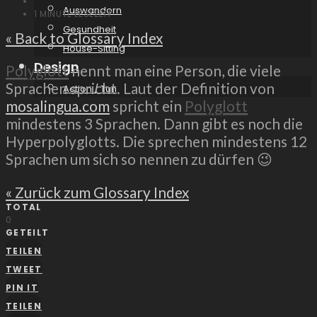
Auswandern
1 MINUTE LESEZEIT
Gesundheit
« Back to Glossary Index
House-Sitting
Design
Polyglott
nennt man eine Person, die viele
Sprachen spricht. Laut der Definition von
Action / Tun
mosalingua.com
spricht ein
Polyglott
mindestens 3 Sprachen. Dann gibt es noch die
Hyperpolyglotts. Die sprechen mindestens 12
Sprachen um sich so nennen zu dürfen 😉
« Zurück zum Glossary Index
TOTAL
0
GETEILT
TEILEN
TWEET
PIN IT
TEILEN