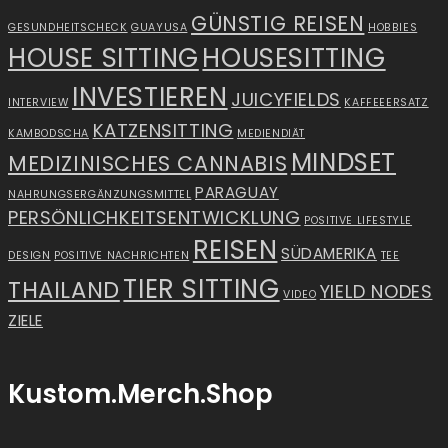
GÜNSTIG REISEN
GESUNDHEITSCHECK
GUAYUSA
HOBBIES
HOUSE SITTING
HOUSESITTING
INVESTIEREN
JUICYFIELDS
INTERVIEW
KAFFEEERSATZ
KATZENSITTING
KAMBODSCHA
MEDIENDIÄT
MINDSET
MEDIZINISCHES CANNABIS
PARAGUAY
NAHRUNGSERGÄNZUNGSMITTEL
PERSÖNLICHKEITSENTWICKLUNG
POSITIVE LIFESTYLE
REISEN
SÜDAMERIKA
DESIGN
POSITIVE NACHRICHTEN
TEE
TIER SITTING
THAILAND
YIELD NODES
VIDEO
ZIELE
Kustom.Merch.Shop