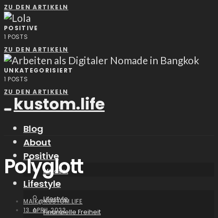
ZU DEN ARTIKELN
POSITIVE
1
POSTS
ZU DEN ARTIKELN
UNKATEGORISIERT
1
POSTS
ZU DEN ARTIKELN
kustom.life
Blog
About
Positive
Polyglott
Mindset
Lifestyle
Lifestyle
MAIK@KUSTOM.LIFE
13. APRIL 2022
Finanzielle Freiheit