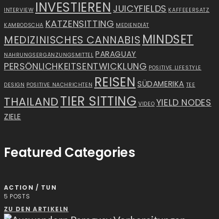
INVESTIEREN
JUICYFIELDS
INTERVIEW
KAFFEEERSATZ
KATZENSITTING
KAMBODSCHA
MEDIENDIÄT
MINDSET
MEDIZINISCHES CANNABIS
PARAGUAY
NAHRUNGSERGÄNZUNGSMITTEL
PERSÖNLICHKEITSENTWICKLUNG
POSITIVE LIFESTYLE
REISEN
SÜDAMERIKA
DESIGN
POSITIVE NACHRICHTEN
TEE
TIER SITTING
THAILAND
YIELD NODES
VIDEO
ZIELE
Featured Categories
ACTION / TUN
5
POSTS
ZU DEN ARTIKELN