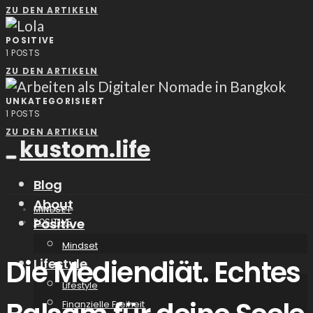
ZU DEN ARTIKELN
POSITIVE
1
POSTS
ZU DEN ARTIKELN
UNKATEGORISIERT
1
POSTS
ZU DEN ARTIKELN
kustom.life
Blog
About
MINDSET
Positive
POSITIVE
Mindset
Die Mediendiät. Echtes
Lifestyle
Lifestyle
Finanzielle Freiheit