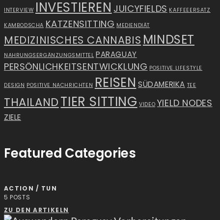
INVESTIEREN
JUICYFIELDS
INTERVIEW
KAFFEEERSATZ
KATZENSITTING
KAMBODSCHA
MEDIENDIÄT
MINDSET
MEDIZINISCHES CANNABIS
PARAGUAY
NAHRUNGSERGÄNZUNGSMITTEL
PERSÖNLICHKEITSENTWICKLUNG
POSITIVE LIFESTYLE
REISEN
SÜDAMERIKA
DESIGN
POSITIVE NACHRICHTEN
TEE
TIER SITTING
THAILAND
YIELD NODES
VIDEO
ZIELE
Featured Categories
ACTION / TUN
5
POSTS
ZU DEN ARTIKELN