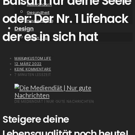
Balsam für deine Seele
Auswandern
Gesundheit
oder: Der Nr. 1 Lifehack
House-Sitting
Design
der es in sich hat
Action / Tun
MAIK@KUSTOM.LIFE
12. MÄRZ 2022
KEINE KOMMENTARE
7 MINUTEN LESEZEIT
DIE MEDIENDIÄT | NUR GUTE NACHRICHTEN
Steigere deine
Lebensqualität noch heute!