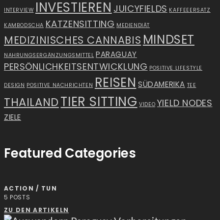
INVESTIEREN
JUICYFIELDS
INTERVIEW
KAFFEEERSATZ
KATZENSITTING
KAMBODSCHA
MEDIENDIÄT
MINDSET
MEDIZINISCHES CANNABIS
PARAGUAY
NAHRUNGSERGÄNZUNGSMITTEL
PERSÖNLICHKEITSENTWICKLUNG
POSITIVE LIFESTYLE
REISEN
SÜDAMERIKA
DESIGN
POSITIVE NACHRICHTEN
TEE
TIER SITTING
THAILAND
YIELD NODES
VIDEO
ZIELE
Featured Categories
ACTION / TUN
5
POSTS
ZU DEN ARTIKELN