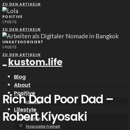
ZU DEN ARTIKELN
POSITIVE
1
POSTS
ZU DEN ARTIKELN
UNKATEGORISIERT
1
POSTS
ZU DEN ARTIKELN
kustom.life
Blog
About
Positive
Rich Dad Poor Dad –
Mindset
Lifestyle
Robert Kiyosaki
Lifestyle
Finanzielle Freiheit