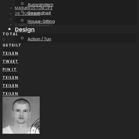
Auswandern
MAIK@KUSTOM.LIFE
Gesundheit
26. JULI 2021
House-Sitting
0 MINUTEN LESEZEIT
Design
TOTAL
Action / Tun
0
GETEILT
TEILEN
TWEET
PIN IT
TEILEN
TEILEN
TEILEN